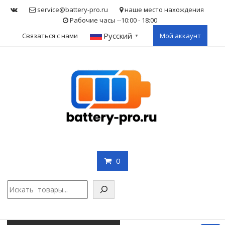
Skip
service@battery-pro.ru
наше место нахождения
to
Рабочие часы --10:00 - 18:00
content
Русский
Связаться с нами
Мой аккаунт
▼
0
Поис