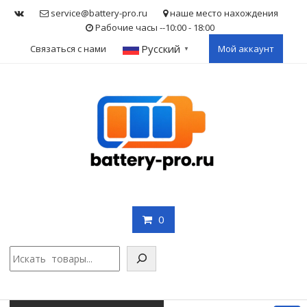
Skip
service@battery-pro.ru
наше место нахождения
to
Рабочие часы --10:00 - 18:00
content
Русский
Связаться с нами
Мой аккаунт
▼
0
Поис