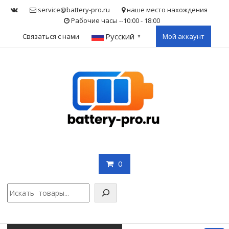
Skip
service@battery-pro.ru
наше место нахождения
to
Рабочие часы --10:00 - 18:00
content
Русский
Связаться с нами
Мой аккаунт
▼
0
Поис