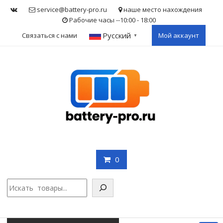
Skip
service@battery-pro.ru
наше место нахождения
to
Рабочие часы --10:00 - 18:00
content
Русский
Связаться с нами
Мой аккаунт
▼
0
Поис