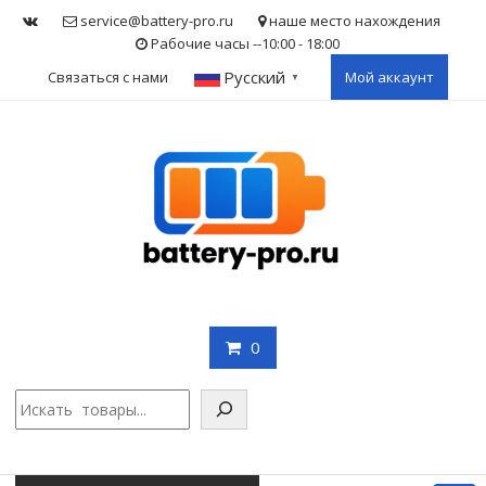
Skip
service@battery-pro.ru
наше место нахождения
to
Рабочие часы --10:00 - 18:00
content
Русский
Связаться с нами
Мой аккаунт
▼
0
Поис