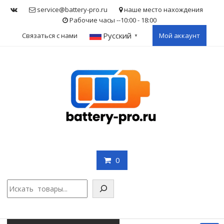
Skip
service@battery-pro.ru
наше место нахождения
to
Рабочие часы --10:00 - 18:00
content
Русский
Связаться с нами
Мой аккаунт
▼
0
Поис