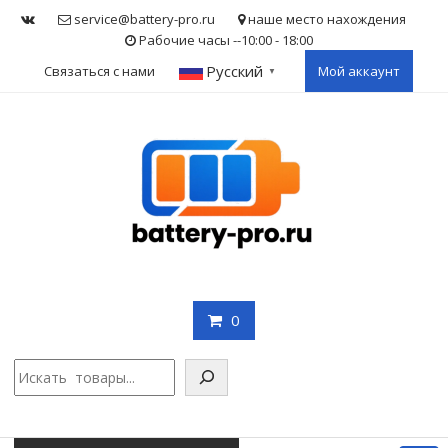
Skip
service@battery-pro.ru
наше место нахождения
to
Рабочие часы --10:00 - 18:00
content
Русский
Связаться с нами
Мой аккаунт
▼
0
Поис