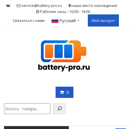
Skip
service@battery-pro.ru
наше место нахождения
to
Рабочие часы --10:00 - 18:00
content
Русский
Связаться с нами
Мой аккаунт
▼
0
Поис