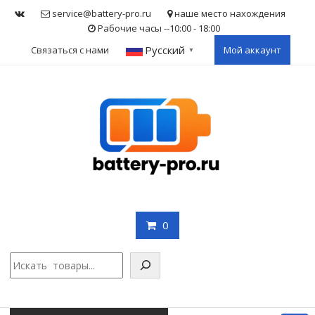
Skip
service@battery-pro.ru
наше место нахождения
to
Рабочие часы --10:00 - 18:00
content
Русский
Связаться с нами
Мой аккаунт
▼
0
Поис