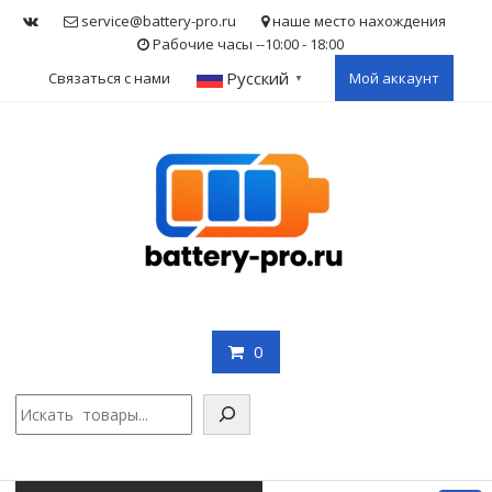
Skip
service@battery-pro.ru
наше место нахождения
to
Рабочие часы --10:00 - 18:00
content
Русский
Связаться с нами
Мой аккаунт
▼
0
Поис