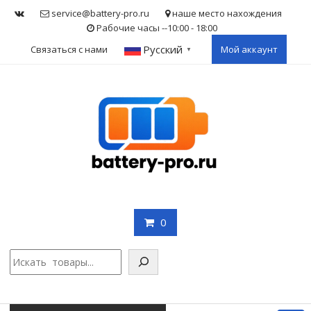
Skip
service@battery-pro.ru
наше место нахождения
to
Рабочие часы --10:00 - 18:00
content
Русский
Связаться с нами
Мой аккаунт
▼
0
Поис