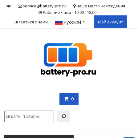
Skip
service@battery-pro.ru
наше место нахождения
to
Рабочие часы --10:00 - 18:00
content
Русский
Связаться с нами
Мой аккаунт
▼
0
Поис