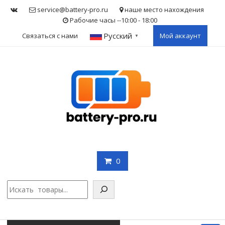
Skip
service@battery-pro.ru
наше место нахождения
to
Рабочие часы --10:00 - 18:00
content
Русский
Связаться с нами
Мой аккаунт
▼
0
Поис