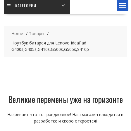
КАТЕГОРИИ
Home
Товары
Ноутбук батарея для Lenovo IdeaPad
G400s,G405s,G410s,G500s,G505s,S410p
Великие перемены уже на горизонте
Назревает что-то грандиозное! Наш магазин находится в
разработке и скоро откроется!