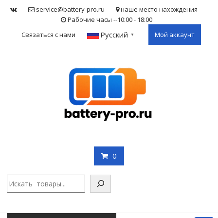
Skip
service@battery-pro.ru
наше место нахождения
to
Рабочие часы --10:00 - 18:00
content
Русский
Связаться с нами
Мой аккаунт
▼
0
Поис