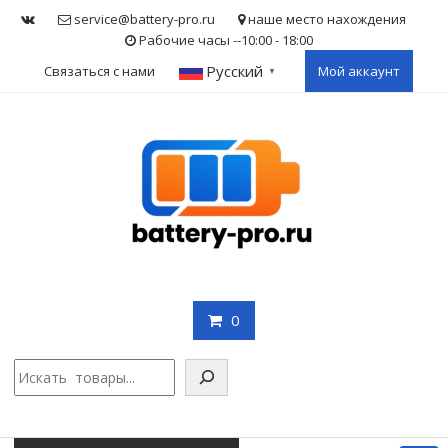
Skip
service@battery-pro.ru
наше место нахождения
to
Рабочие часы --10:00 - 18:00
content
Русский
Связаться с нами
Мой аккаунт
▼
0
Поис