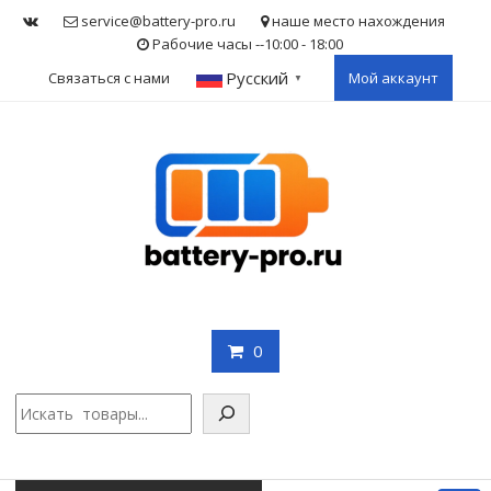
Skip
service@battery-pro.ru
наше место нахождения
to
Рабочие часы --10:00 - 18:00
content
Русский
Связаться с нами
Мой аккаунт
▼
0
Поис