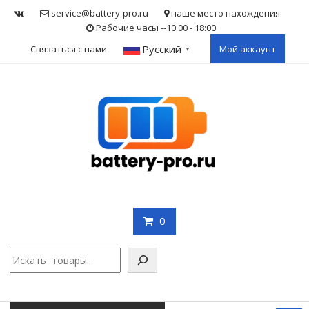
Skip
service@battery-pro.ru
наше место нахождения
to
Рабочие часы --10:00 - 18:00
content
Русский
Связаться с нами
Мой аккаунт
▼
0
Поис