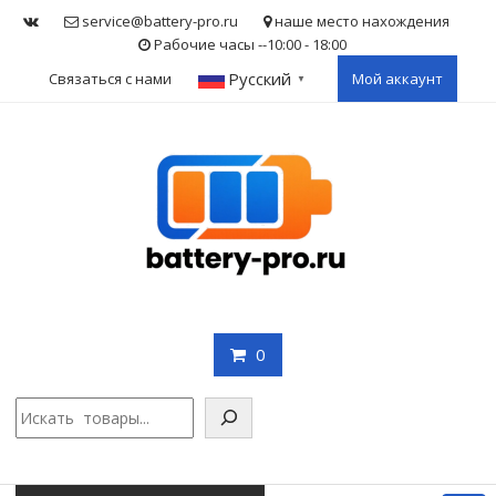
Skip
service@battery-pro.ru
наше место нахождения
to
Рабочие часы --10:00 - 18:00
content
Русский
Связаться с нами
Мой аккаунт
▼
0
Поис