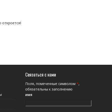
о откроется!
Связаться с нами
Поля, помеченные символом
*
,
обязательны к заполнению
ы
имя