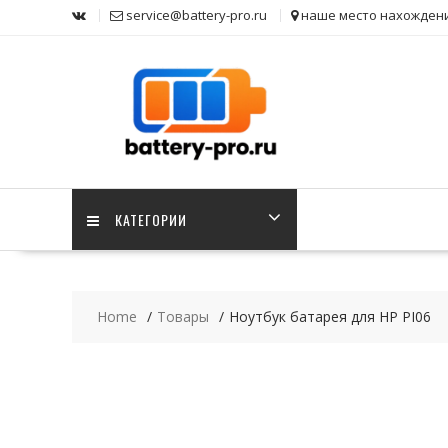
Skip
service@battery-pro.ru
наше место нахожден
to
content
КАТЕГОРИИ
Home
Товары
Ноутбук батарея для HP PI06