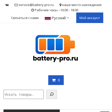
Skip
service@battery-pro.ru
наше место нахождения
to
Рабочие часы --10:00 - 18:00
content
Русский
Связаться с нами
Мой аккаунт
▼
0
Поис