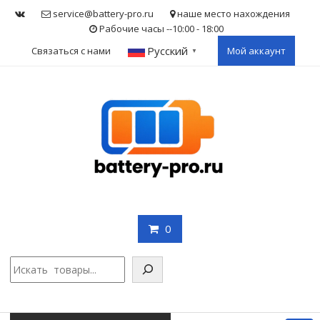
Skip
service@battery-pro.ru
наше место нахождения
to
Рабочие часы --10:00 - 18:00
content
Русский
Связаться с нами
Мой аккаунт
▼
0
Поис