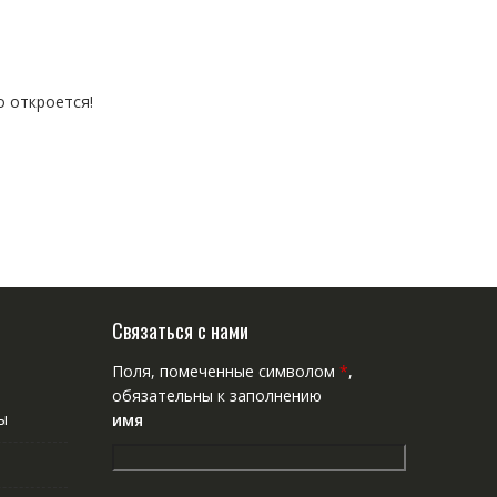
о откроется!
Связаться с нами
Поля, помеченные символом
*
,
обязательны к заполнению
ы
имя