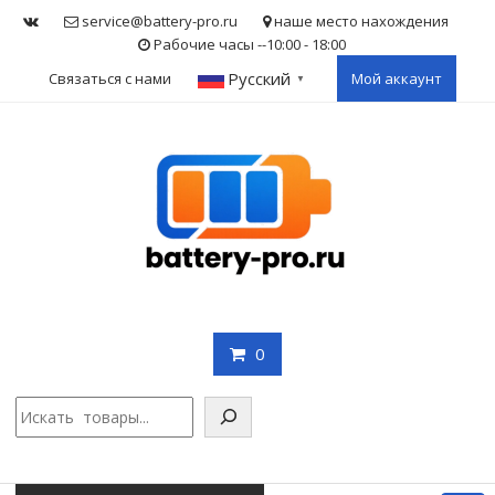
Skip
service@battery-pro.ru
наше место нахождения
to
Рабочие часы --10:00 - 18:00
content
Русский
Связаться с нами
Мой аккаунт
▼
0
Поис