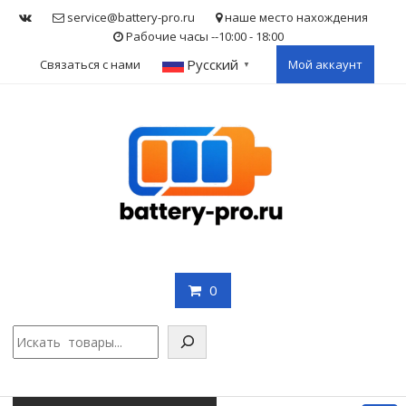
Skip
service@battery-pro.ru
наше место нахождения
to
Рабочие часы --10:00 - 18:00
content
Русский
Связаться с нами
Мой аккаунт
▼
0
Поис