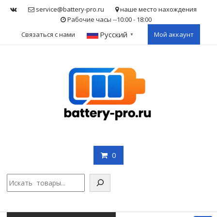
Skip
service@battery-pro.ru
наше место нахождения
to
Рабочие часы --10:00 - 18:00
content
Русский
Связаться с нами
Мой аккаунт
▼
0
Поис