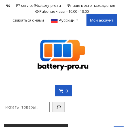
Skip
service@battery-pro.ru
наше место нахождения
to
Рабочие часы --10:00 - 18:00
content
Русский
Связаться с нами
Мой аккаунт
▼
0
Поис