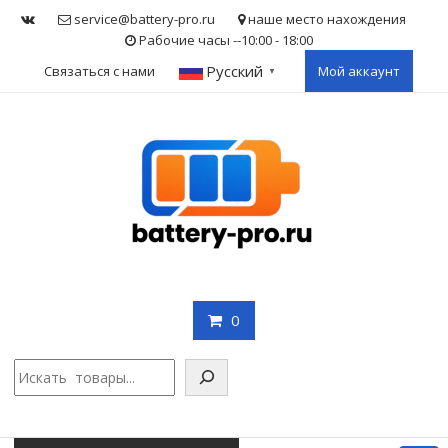
Skip
service@battery-pro.ru
наше место нахождения
to
Рабочие часы --10:00 - 18:00
content
Русский
Связаться с нами
Мой аккаунт
▼
0
Поис