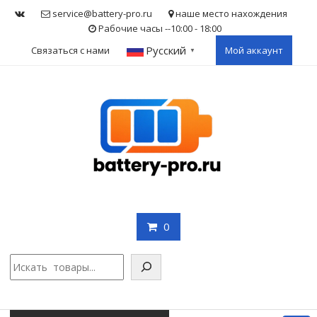
Skip
service@battery-pro.ru
наше место нахождения
to
Рабочие часы --10:00 - 18:00
content
Русский
Связаться с нами
Мой аккаунт
▼
0
Поис