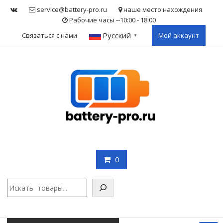
Skip
service@battery-pro.ru
наше место нахождения
to
Рабочие часы --10:00 - 18:00
content
Русский
Связаться с нами
Мой аккаунт
▼
0
Поис