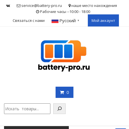
Skip
service@battery-pro.ru
наше место нахождения
to
Рабочие часы --10:00 - 18:00
content
Русский
Связаться с нами
Мой аккаунт
▼
0
Поис