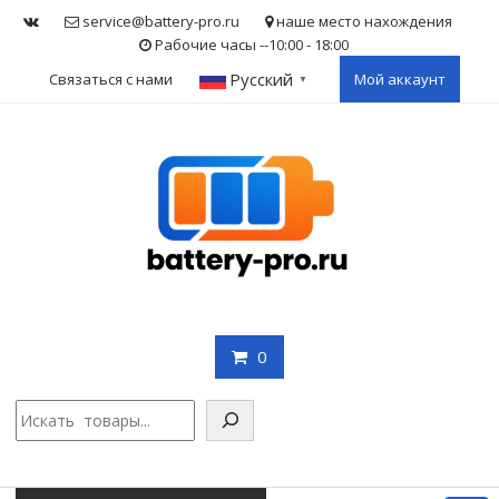
Skip
service@battery-pro.ru
наше место нахождения
to
Рабочие часы --10:00 - 18:00
content
Русский
Связаться с нами
Мой аккаунт
▼
0
Поис