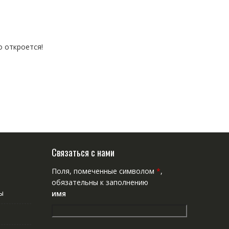
о откроется!
Связаться с нами
Поля, помеченные символом
*
,
обязательны к заполнению
ы
имя