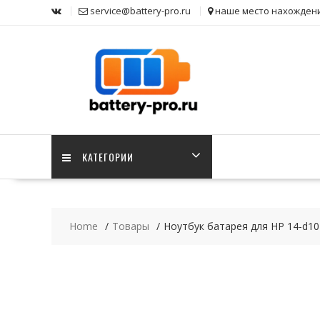
Skip
service@battery-pro.ru
наше место нахожден
to
content
КАТЕГОРИИ
Home
Товары
Ноутбук батарея для HP 14-d10