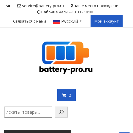
Skip
service@battery-pro.ru
наше место нахождения
to
Рабочие часы --10:00 - 18:00
content
Русский
Связаться с нами
Мой аккаунт
▼
0
Поис