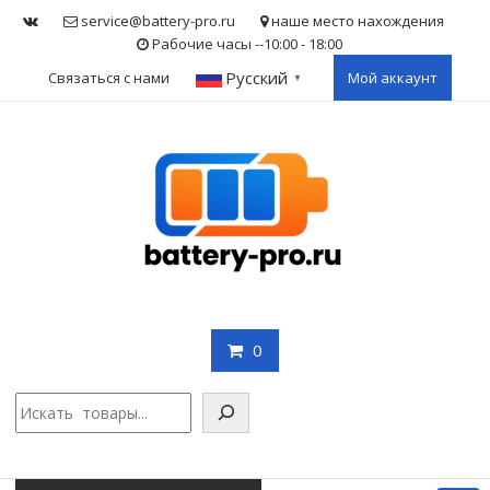
Skip
service@battery-pro.ru
наше место нахождения
to
Рабочие часы --10:00 - 18:00
content
Русский
Связаться с нами
Мой аккаунт
▼
0
Поис