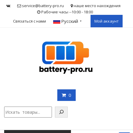
Skip
service@battery-pro.ru
наше место нахождения
to
Рабочие часы --10:00 - 18:00
content
Русский
Связаться с нами
Мой аккаунт
▼
0
Поис