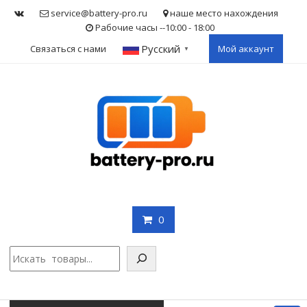
Skip
service@battery-pro.ru
наше место нахождения
to
Рабочие часы --10:00 - 18:00
content
Русский
Связаться с нами
Мой аккаунт
▼
0
Поис