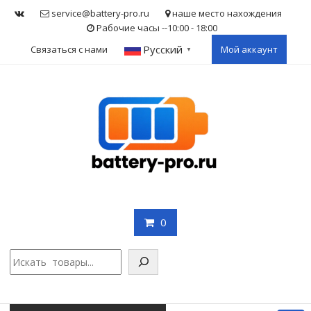
Skip
service@battery-pro.ru
наше место нахождения
to
Рабочие часы --10:00 - 18:00
content
Русский
Связаться с нами
Мой аккаунт
▼
0
Поис