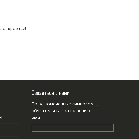
о откроется!
Связаться с нами
Поля, помеченные символом
*
,
обязательны к заполнению
ы
имя