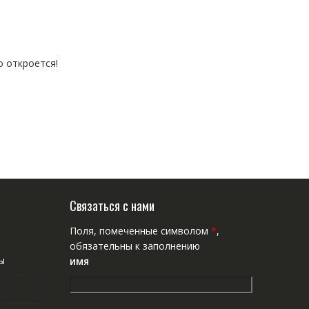
о откроется!
Связаться с нами
Поля, помеченные символом
*
,
обязательны к заполнению
ы
имя