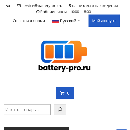
Skip
service@battery-pro.ru
наше место нахождения
to
Рабочие часы --10:00 - 18:00
content
Русский
Связаться с нами
Мой аккаунт
▼
0
Поис