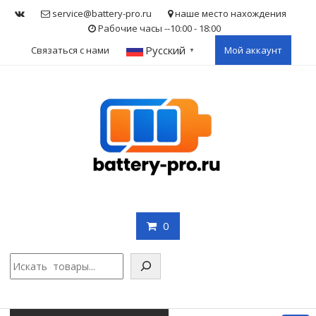
Skip
service@battery-pro.ru
наше место нахождения
to
Рабочие часы --10:00 - 18:00
content
Русский
Связаться с нами
Мой аккаунт
▼
0
Поис