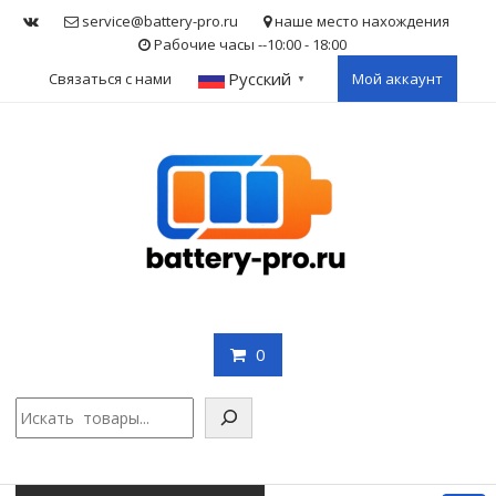
Skip
service@battery-pro.ru
наше место нахождения
to
Рабочие часы --10:00 - 18:00
content
Русский
Связаться с нами
Мой аккаунт
▼
0
Поис