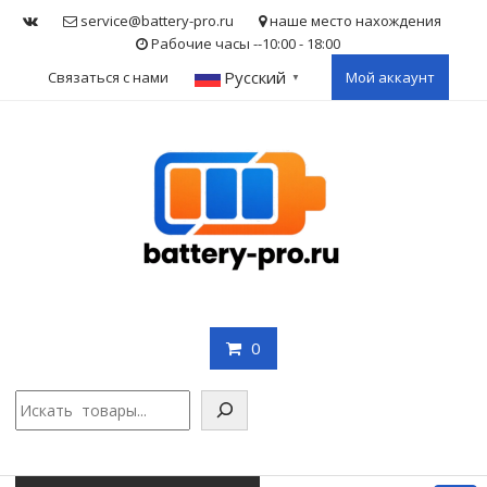
Skip
service@battery-pro.ru
наше место нахождения
to
Рабочие часы --10:00 - 18:00
content
Русский
Связаться с нами
Мой аккаунт
▼
0
Поис