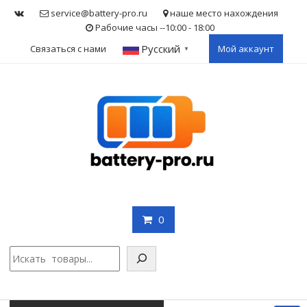
Skip
service@battery-pro.ru
наше место нахождения
to
Рабочие часы --10:00 - 18:00
content
Русский
Связаться с нами
Мой аккаунт
▼
0
Поис