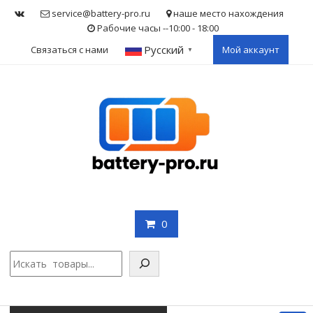
Skip
service@battery-pro.ru
наше место нахождения
to
Рабочие часы --10:00 - 18:00
content
Русский
Связаться с нами
Мой аккаунт
▼
0
Поис