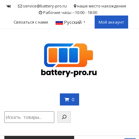
Skip
service@battery-pro.ru
наше место нахождения
to
Рабочие часы --10:00 - 18:00
content
Русский
Связаться с нами
Мой аккаунт
▼
0
Поис