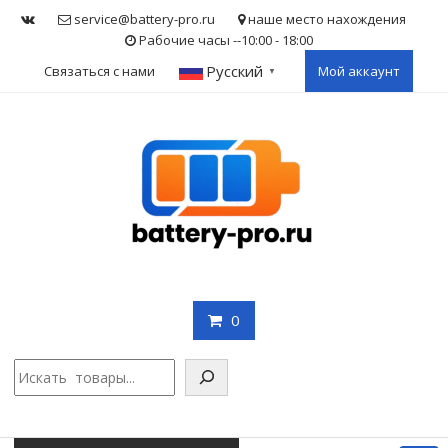
Skip
service@battery-pro.ru
наше место нахождения
to
Рабочие часы --10:00 - 18:00
content
Русский
Связаться с нами
Мой аккаунт
▼
0
Поис