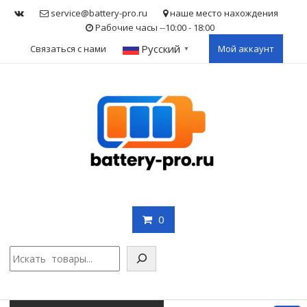
Skip
service@battery-pro.ru
наше место нахождения
to
Рабочие часы --10:00 - 18:00
content
Русский
Связаться с нами
Мой аккаунт
▼
0
Поис