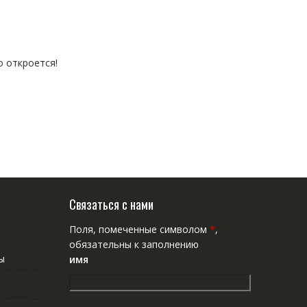
о откроется!
Связаться с нами
Поля, помеченные символом
*
,
обязательны к заполнению
ы
имя