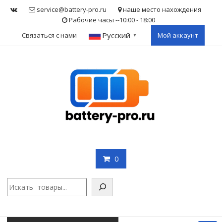
Skip
service@battery-pro.ru
наше место нахождения
to
Рабочие часы --10:00 - 18:00
content
Русский
Связаться с нами
Мой аккаунт
▼
0
Поис